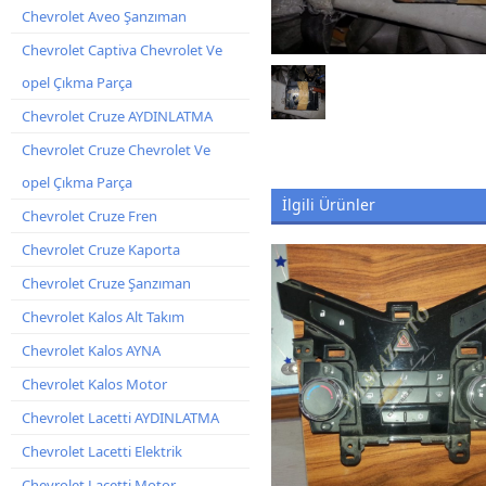
Chevrolet Aveo Şanzıman
Chevrolet Captiva Chevrolet Ve
opel Çıkma Parça
Chevrolet Cruze AYDINLATMA
Chevrolet Cruze Chevrolet Ve
opel Çıkma Parça
İlgili Ürünler
Chevrolet Cruze Fren
Chevrolet Cruze Kaporta
Chevrolet Cruze Şanzıman
Chevrolet Kalos Alt Takım
Chevrolet Kalos AYNA
Chevrolet Kalos Motor
Chevrolet Lacetti AYDINLATMA
Chevrolet Lacetti Elektrik
Chevrolet Lacetti Motor