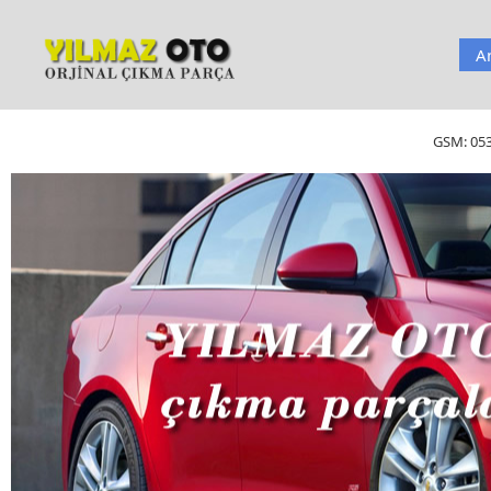
A
GSM:
05