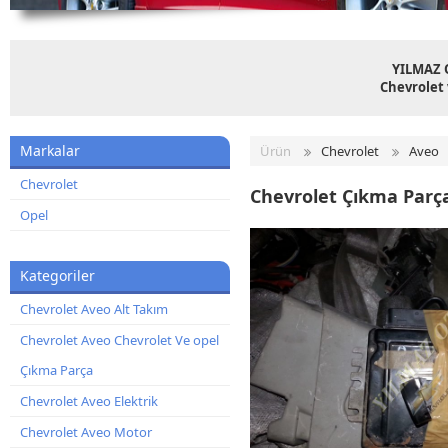
YILMAZ 
Chevrolet 
Markalar
Ürün
Chevrolet
Aveo
Chevrolet
Chevrolet Çıkma Parç
Opel
Kategoriler
Chevrolet Aveo Alt Takım
Chevrolet Aveo Chevrolet Ve opel
Çıkma Parça
Chevrolet Aveo Elektrik
Chevrolet Aveo Motor