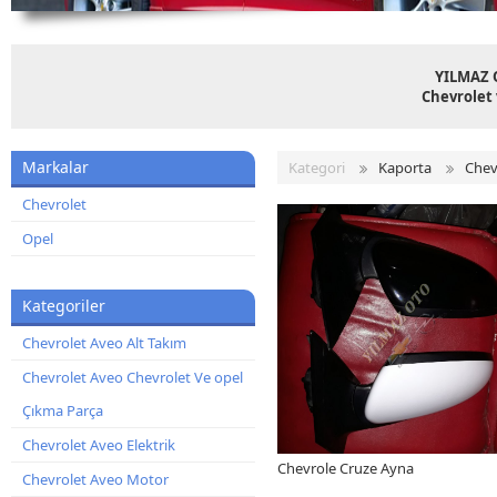
YILMAZ 
Chevrolet 
Markalar
Kategori
Kaporta
Chev
Chevrolet
Opel
Kategoriler
Chevrolet Aveo Alt Takım
Chevrolet Aveo Chevrolet Ve opel
Çıkma Parça
Chevrolet Aveo Elektrik
Chevrole Cruze Ayna
Chevrolet Aveo Motor