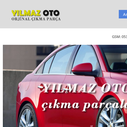
A
GSM:
05