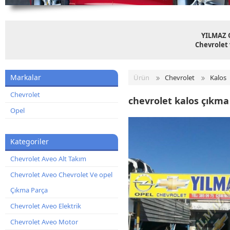
YILMAZ 
Chevrolet 
Markalar
Ürün
Chevrolet
Kalos
Chevrolet
chevrolet kalos çıkma 
Opel
Kategoriler
Chevrolet Aveo Alt Takım
Chevrolet Aveo Chevrolet Ve opel
Çıkma Parça
Chevrolet Aveo Elektrik
Chevrolet Aveo Motor