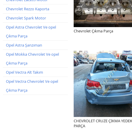
Chevrolet Rezzo Kaporta
Chevrolet Spark Motor
Opel Astra Chevrolet Ve opel
Chevrolet Çıkma Parça
Çıkma Parça
Opel Astra Şanzıman
Opel Mokka Chevrolet Ve opel
Çıkma Parça
Opel Vectra Alt Takım
Opel Vectra Chevrolet Ve opel
Çıkma Parça
CHEVROLET CRUZE ÇIKMA YEDE
PARÇA