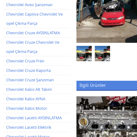
Chevrolet Aveo Şanzıman
Chevrolet Captiva Chevrolet Ve
opel Çıkma Parça
Chevrolet Cruze AYDINLATMA
Chevrolet Cruze Chevrolet Ve
opel Çıkma Parça
Chevrolet Cruze Fren
Chevrolet Cruze Kaporta
Chevrolet Cruze Şanzıman
İlgili Ürünler
Chevrolet Kalos Alt Takım
Chevrolet Kalos AYNA
Chevrolet Kalos Motor
Chevrolet Lacetti AYDINLATMA
Chevrolet Lacetti Elektrik
Chevrolet Lacetti Motor