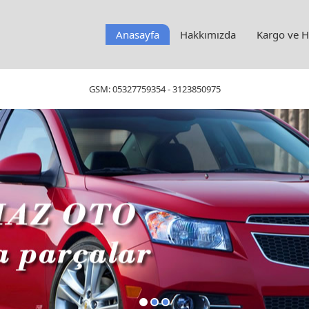
Anasayfa
Hakkımızda
Kargo ve He
GSM:
05327759354
-
3123850975