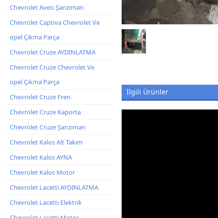
Chevrolet Aveo Şanzıman
Chevrolet Captiva Chevrolet Ve
opel Çıkma Parça
Chevrolet Cruze AYDINLATMA
Chevrolet Cruze Chevrolet Ve
opel Çıkma Parça
İlgili Ürünler
Chevrolet Cruze Fren
Chevrolet Cruze Kaporta
Chevrolet Cruze Şanzıman
Chevrolet Kalos Alt Takım
Chevrolet Kalos AYNA
Chevrolet Kalos Motor
Chevrolet Lacetti AYDINLATMA
Chevrolet Lacetti Elektrik
Chevrolet Lacetti Motor