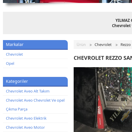
YILMAZ 
Chevrolet 
Markalar
Ürün
Chevrolet
Rezzo
Chevrolet
CHEVROLET REZZO SA
Opel
Kategoriler
Chevrolet Aveo Alt Takım
Chevrolet Aveo Chevrolet Ve opel
Çıkma Parça
Chevrolet Aveo Elektrik
Chevrolet Aveo Motor