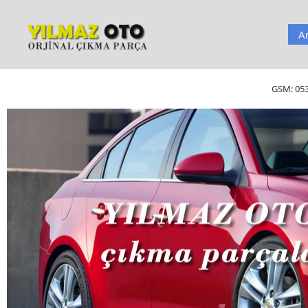
A
GSM:
05